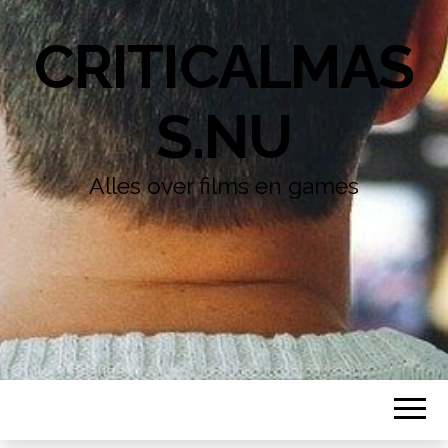
CRITICALMAS
S.NU
Alles over films en games