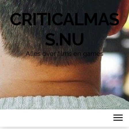
CRITICALMAS
S.NU
Alles over films en games