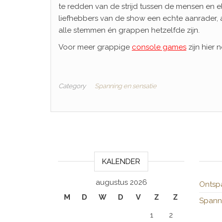
te redden van de strijd tussen de mensen en e
liefhebbers van de show een echte aanrader,
alle stemmen én grappen hetzelfde zijn.
Voor meer grappige
console games
zijn hier 
Category
Spanning en sensatie
KALENDER
augustus 2026
Ontsp
M
D
W
D
V
Z
Z
Spanni
1
2