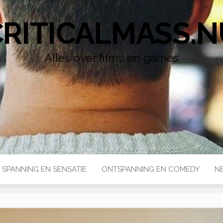
CRITICALMASS.N
Alles over films en games
SPANNING EN SENSATIE
ONTSPANNING EN COMEDY
N