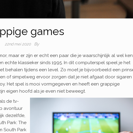
ppige games
By
22nd mei 2020
r, maar er zijn er echt een paar die je waarschijnlijk al wel ken
en echte klassieker sinds 1995. In dit computerspel speel je het
t behalen tijdens een level. Zo moet je bijvoorbeeld een prins
pen of simpelweg ervoor zorgen dat je niet afgaat door sigaren
y. Het spel is mooi vormgegeven en heeft een grappige
ijn eigen hoofd als
je even niet beweegt.
ls de tv-
op avontuur
jk dezelfde,
uth Park: The
om South Park