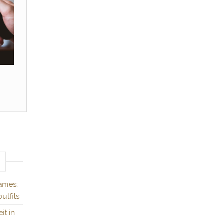
ames:
utfits
it in