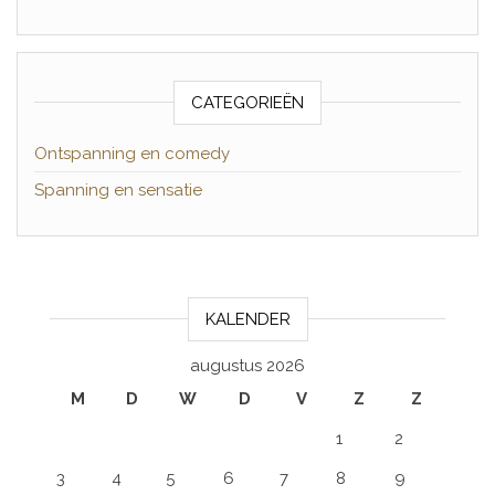
CATEGORIEËN
Ontspanning en comedy
Spanning en sensatie
KALENDER
augustus 2026
M
D
W
D
V
Z
Z
1
2
3
4
5
6
7
8
9